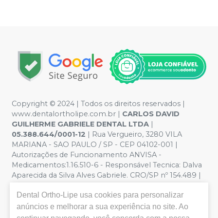
Copyright © 2024 | Todos os direitos reservados |
www.dentalortholipe.com.br |
CARLOS DAVID
GUILHERME GABRIELE DENTAL LTDA
|
05.388.644/0001-12
| Rua Vergueiro, 3280 VILA
MARIANA - SAO PAULO / SP - CEP 04102-001 |
Autorizações de Funcionamento ANVISA -
Medicamentos:1.16.510-6 - Responsável Tecnica: Dalva
Aparecida da Silva Alves Gabriele. CRO/SP nº 154.489 |
Política de Privacidade e Segurança - Fotos meramente
Dental Ortho-Lipe
usa cookies para personalizar
ilustrativas - Os preços e condições da loja virtual estão
sujeitos a alterações. Em caso de divergência de preços
anúncios e melhorar a sua experiência no site. Ao
no site, o valor válido é o do Carrinho de Compra. Não