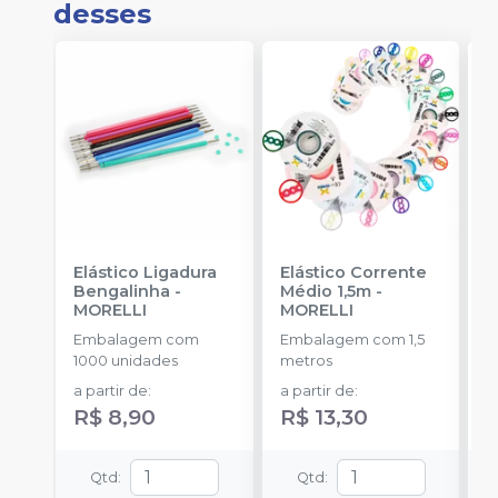
desses
Elástico Ligadura
Elástico Corrente
K
Bengalinha
-
Médio 1,5m
-
1
MORELLI
MORELLI
K
O
Embalagem com
Embalagem com 1,5
E
1000 unidades
metros
u
a partir de
:
a partir de
:
R$ 8,90
R$ 13,30
Qtd
:
Qtd
: