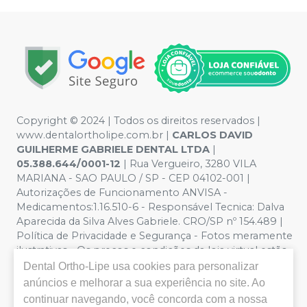
Copyright © 2024 | Todos os direitos reservados |
www.dentalortholipe.com.br |
CARLOS DAVID
GUILHERME GABRIELE DENTAL LTDA
|
05.388.644/0001-12
| Rua Vergueiro, 3280 VILA
MARIANA - SAO PAULO / SP - CEP 04102-001 |
Autorizações de Funcionamento ANVISA -
Medicamentos:1.16.510-6 - Responsável Tecnica: Dalva
Aparecida da Silva Alves Gabriele. CRO/SP nº 154.489 |
Política de Privacidade e Segurança - Fotos meramente
ilustrativas - Os preços e condições da loja virtual estão
sujeitos a alterações. Em caso de divergência de preços
Dental Ortho-Lipe
usa cookies para personalizar
no site, o valor válido é o do Carrinho de Compra. Não
anúncios e melhorar a sua experiência no site. Ao
vendemos por atacado, por isso nos reservamos o
continuar navegando, você concorda com a nossa