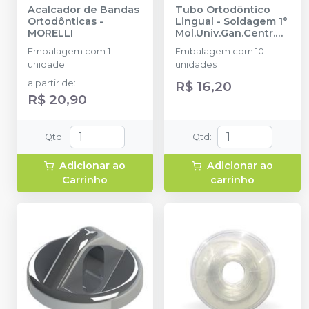
Acalcador de Bandas
Tubo Ortodôntico
Ortodônticas
-
Lingual - Soldagem 1°
MORELLI
Mol.Univ.Gan.Centr.
2x.036'' - 20.61.206
-
Embalagem com 1
Embalagem com 10
MORELLI
unidade.
unidades
a partir de
:
R$ 16,20
R$ 20,90
Qtd
:
Qtd
:
Adicionar ao
Adicionar ao
Carrinho
carrinho