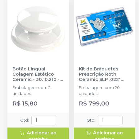
Botão Lingual
Kit de Bráquetes
Colagem Estético
Prescrição Roth
Ceramic - 30.10.210
-
Ceramic SLP .022"
MORELLI
Can.9° Ang. Gancho
Embalagem com 2
Embalagem com 20
Can./Prés - 10.16.900
-
unidades
unidades.
MORELLI
R$ 15,80
R$ 799,00
Qtd
:
Qtd
:
Adicionar ao
Adicionar ao