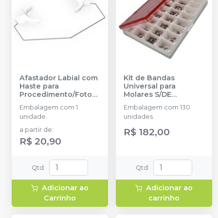
Afastador Labial com
Kit de Bandas
Haste para
Universal para
Procedimento/Fotogr
Molares S/DE
afia
-
MORELLI
40.02.901 - 130
Embalagem com 1
Embalagem com 130
unidades
-
MORELLI
unidade.
unidades.
a partir de
:
R$ 182,00
R$ 20,90
Qtd
:
Qtd
:
Adicionar ao
Adicionar ao
Carrinho
carrinho