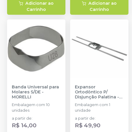
Adicionar ao
Adicionar ao
Carrinho
Carrinho
Banda Universal para
Expansor
Molares S/DE
-
Ortodôntico P/
MORELLI
Disjunção Palatina
-
MORELLI
Embalagem com 10
Embalagem com 1
unidades
unidade
a partir de
:
a partir de
:
R$ 14,00
R$ 49,90