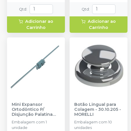
Qtd
:
Qtd
:
Adicionar ao
Adicionar ao
Carrinho
Carrinho
Mini Expansor
Botão Lingual para
Ortodôntico P/
Colagem - 30.10.205
-
Disjunção Palatina
MORELLI
Hyrax
-
MORELLI
Embalagem com 1
Embalagem com 10
unidade
unidades