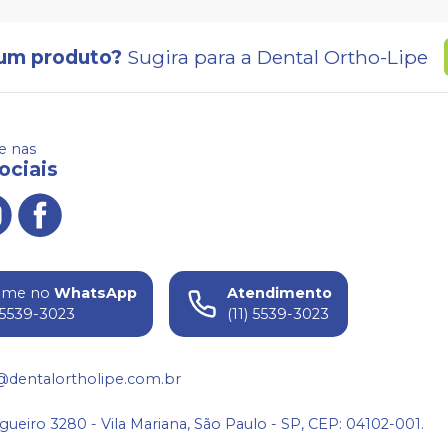
um produto?
Sugira para a
Dental Ortho-Lipe
 nas
ociais
ame no
WhatsApp
Atendimento
) 5539-3023
(11) 5539-3023
@dentalortholipe.com.br
gueiro 3280 - Vila Mariana, São Paulo - SP, CEP: 04102-001.