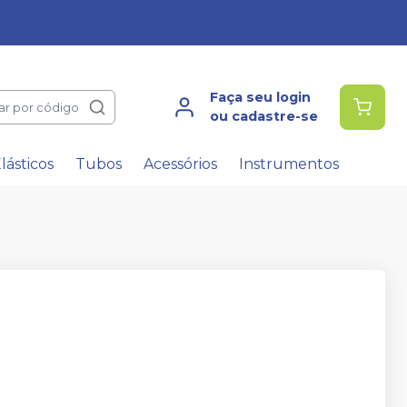
Faça seu login
ar por código
ou cadastre-se
lásticos
Tubos
Acessórios
Instrumentos