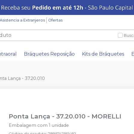
Asistencia a Extranjeros
Ofertas
Busc
ntraoral
Bráquetes Reposição
Kits de Bráquetes
E
ta Lança - 37.20.010
Ponta Lança - 37.20.010
-
MORELLI
Embalagem com 1 unidade
Código do produto
:
7895742181482