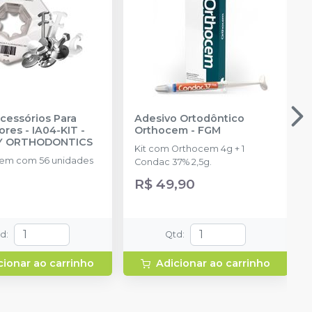
Acessórios Para
Adesivo Ortodôntico
ores - IA04-KIT
-
Orthocem
-
FGM
TY ORTHODONTICS
Kit com Orthocem 4g + 1
em com 56 unidades
Condac 37% 2,5g.
R$ 49,90
td
:
Qtd
:
cionar ao carrinho
Adicionar ao carrinho