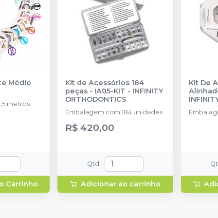
nte Médio
Kit de Acessórios 184
Kit De 
peças - IA05-KIT
-
INFINITY
Alinhad
ORTHODONTICS
INFINI
,5 metros
Embalagem com 184 unidades
Embalag
R$ 420,00
Qtd
:
Q
o Carrinho
Adicionar ao carrinho
Adi