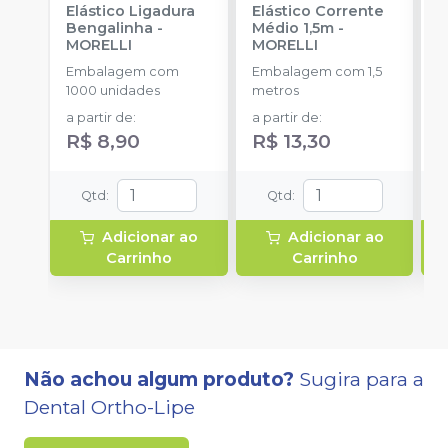
Elástico Ligadura
Elástico Corrente
K
Bengalinha
-
Médio 1,5m
-
1
MORELLI
MORELLI
K
O
Embalagem com
Embalagem com 1,5
E
1000 unidades
metros
u
a partir de
:
a partir de
:
R$ 8,90
R$ 13,30
Qtd
:
Qtd
:
Adicionar ao
Adicionar ao
Carrinho
Carrinho
Não achou algum produto?
Sugira para a
Dental Ortho-Lipe